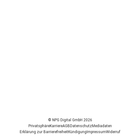
© NPG Digital GmbH 2026
Privatsphäre
Karriere
AGB
Datenschutz
Mediadaten
Erklärung zur Barrierefreiheit
Kündigung
Impressum
Widerruf