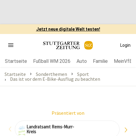
Jetzt neue digitale Welt testen!
Login
Startseite
Fußball WM 2026
Auto
Familie
MeinVfB
›
›
Startseite
Sonderthemen
Sport
Das ist vor dem E-Bike-Ausflug zu beachten
›
Präsentiert von
Land­ratsamt Rems-Murr-
Kreis