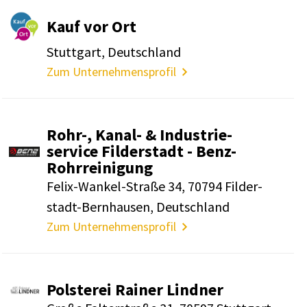
Kauf vor Ort
Stutt­gart, Deutsch­land
Zum Unternehmensprofil
Rohr-, Kanal- & Indus­trie­
ser­vice Filder­stadt - Benz-
Rohr­rei­ni­gung
Felix-Wankel-Straße 34, 70794 Filder­
stadt-Bern­hausen, Deutsch­land
Zum Unternehmensprofil
Pols­terei Rainer Lindner