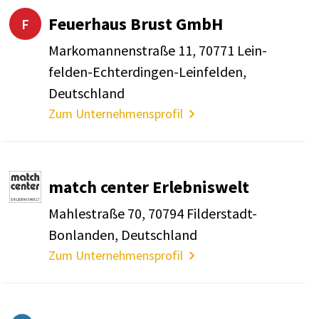
Feuer­haus Brust GmbH
F
Marko­man­nen­straße 11, 70771 Lein­
felden-Echter­dingen-Lein­felden,
Deutsch­land
Zum Unternehmensprofil
match center Erleb­nis­welt
Mahle­straße 70, 70794 Filder­stadt-
Bonlanden, Deutsch­land
Zum Unternehmensprofil