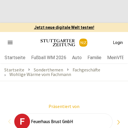
Jetzt neue digitale Welt testen!
Login
Startseite
Fußball WM 2026
Auto
Familie
MeinVfB
›
›
Startseite
Sonderthemen
Fachgeschäfte
Wohlige Wärme vom Fachmann
›
Präsentiert von
F
Feuer­haus Brust GmbH