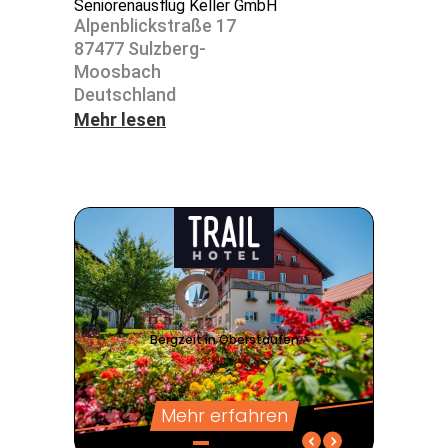
Seniorenausflug Keller GmbH
Alpen­blick­straße 17
87477 Sulz­berg-
Moos­bach
Deutsch­land
Mehr lesen