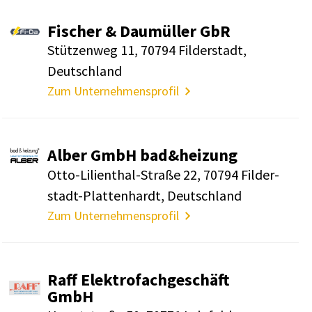
Fischer & Daumüller GbR
Stüt­zenweg 11, 70794 Filder­stadt,
Deutsch­land
Zum Unternehmensprofil
Alber GmbH bad&heizung
Otto-Lili­en­thal-Straße 22, 70794 Filder­
stadt-Plat­ten­hardt, Deutsch­land
Zum Unternehmensprofil
Raff Elek­tro­fach­ge­schäft
GmbH