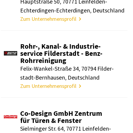
Haupt­straße 50, 70771 Lein­felden-
Echter­dingen-Echter­dingen, Deutsch­land
Zum Unternehmensprofil
Rohr-, Kanal- & Indus­trie­
ser­vice Filder­stadt - Benz-
Rohr­rei­ni­gung
Felix-Wankel-Straße 34, 70794 Filder­
stadt-Bern­hausen, Deutsch­land
Zum Unternehmensprofil
Co-Design GmbH Zentrum
für Türen & Fenster
Siel­minger Str. 64, 70771 Lein­felden-