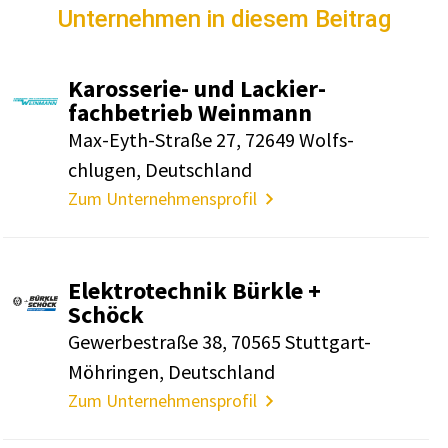
Unternehmen in diesem Beitrag
Karos­serie- und Lackier­
fach­be­trieb Wein­mann
Max-Eyth-Straße 27, 72649 Wolf­s­
chlugen, Deutsch­land
Zum Unternehmensprofil
Elek­tro­technik Bürkle +
Schöck
Gewer­be­straße 38, 70565 Stutt­gart-
Möhringen, Deutsch­land
Zum Unternehmensprofil