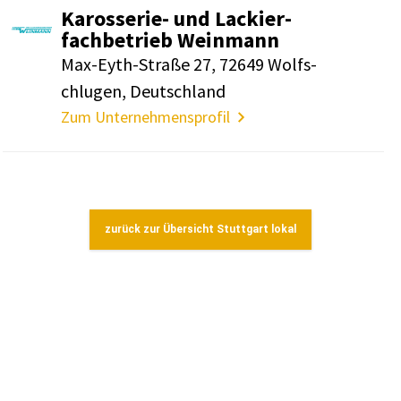
Karos­serie- und Lackier­
fach­be­trieb Wein­mann
Max-Eyth-Straße 27, 72649 Wolf­s­
chlugen, Deutsch­land
Zum Unternehmensprofil
zurück zur Übersicht Stuttgart lokal